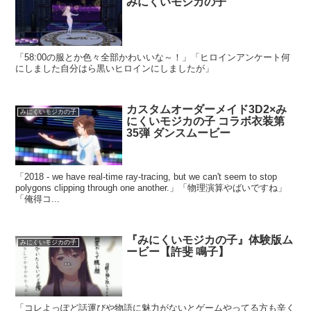
みにくいモジカの子
「58:00の服とか色々全部かわいいな～！」「ヒロインアンケート何
にしました自分はら黒いヒロインにしましたが」
カスタムオーダーメイド3D2×み
みにくいモジカの子
にくいモジカの子 コラボ衣装第
35弾 ダンスムービー
「2018 - we have real-time ray-tracing, but we can't seem to stop
polygons clipping through one another.」「物理演算やばいですね」
「俺得コ...
『みにくいモジカの子』体験版ム
みにくいモジカの子
ービー【許斐 鳴子】
「コレよっぽど話運びや物語に魅力がないとゲームやってる方も辛く