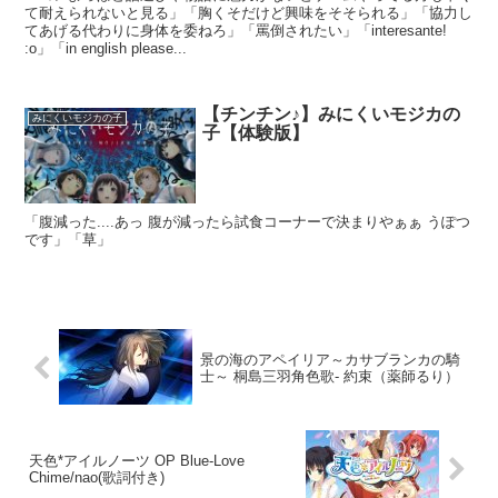
て耐えられないと見る」「胸くそだけど興味をそそられる」「協力し
てあげる代わりに身体を委ねろ」「罵倒されたい」「interesante!
:o」「in english please...
【チンチン♪】みにくいモジカの
みにくいモジカの子
子【体験版】
「腹減った....あっ 腹が減ったら試食コーナーで決まりやぁぁ うぽつ
です」「草」
景の海のアペイリア～カサブランカの騎
士～ 桐島三羽角色歌- 約束（薬師るり）
天色*アイルノーツ OP Blue-Love
Chime/nao(歌詞付き)