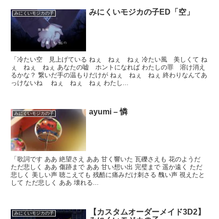
みにくいモジカの子ED「空」
みにくいモジカの子
「冷たい空 見上げている ねぇ ねぇ ねぇ 冷たい風 美しくて ね
ぇ ねぇ ねぇ あなたの嘘 ホントになれば わたしの罪 溶け消え
るかな？ 繋いだ手の温もりだけが ねぇ ねぇ ねぇ 終わりなんてあ
っけないね ねぇ ねぇ ねぇ わたし...
ayumi – 憐
みにくいモジカの子
「歌詞です ああ 絶望さえ ああ 甘く響いた 瓦礫さえも 花のようだ
ただ悲しく ああ 傷跡まで ああ 甘い想い出 完璧まで 遥か遠く ただ
悲しく 美しい声 聴こえても 残酷に痛みだけ刺さる 醜い声 視えたと
して ただ悲しく ああ 壊れる...
【カスタムオーダーメイド3D2】
みにくいモジカの子