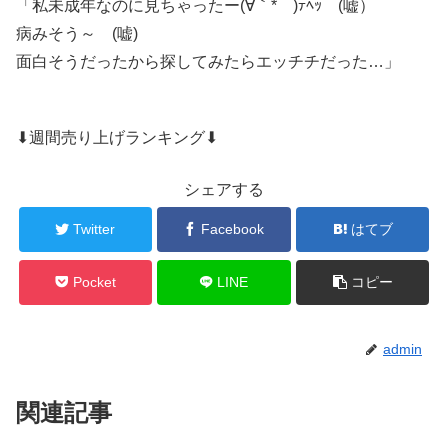
「私未成年なのに見ちゃったー(∀｀*ゞ)ﾃﾍｯ (嘘）
病みそう～ (嘘)
面白そうだったから探してみたらエッチチだった…」
⬇週間売り上げランキング⬇
シェアする
Twitter
Facebook
はてブ
Pocket
LINE
コピー
admin
関連記事