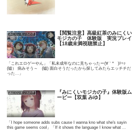
【閲覧注意】高級紅茶のみにくい
みにくいモジカの子
モジカの子 体験版 実況プレイ
【18歳未満視聴禁止】
「これエロゲーやん」「私未成年なのに見ちゃったー(∀｀*ゞ)ﾃﾍｯ
(嘘） 病みそう～ (嘘) 面白そうだったから探してみたらエッチチだ
った…」
『みにくいモジカの子』体験版ム
みにくいモジカの子
ービー【双葉 みゆ】
「I hope someone adds subs cause I wanna kno what she's sayin
this game seems cool」「If it shows the language I know what ...