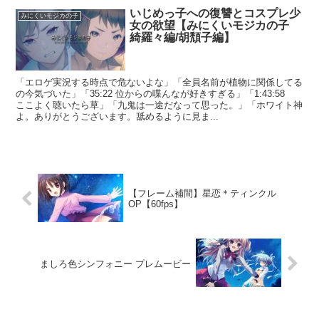
いじめっ子への復讐とコスプレ少
みにくいモジカの子
女の欲望【みにくいモジカの子
綺羅々編/胡頽子編】
「エロゲ実況する時点で危ないよな」「全員名前が植物に関係してる
の今気づいた」「35:22 位からの喋んなが好きすぎる」「1:43:58
ここよく聴いたら草」「九鬼は一途だなって思った。」「ホワイト神
よ。ありがとうございます。舐めるように見ま...
【フレーム補間】星恋＊ティンクル
OP【60fps】
ましろ色シンフォニー プレムービー