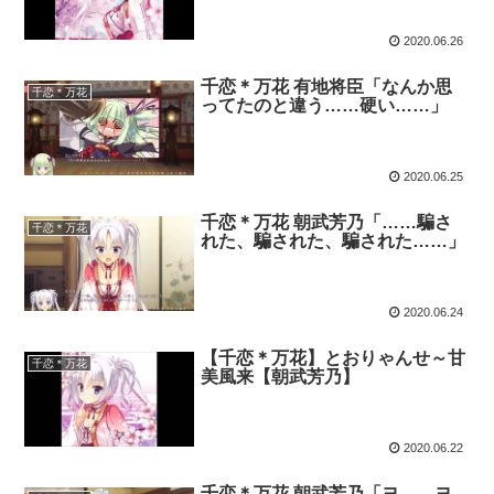
2020.06.26
千恋＊万花 有地将臣「なんか思
千恋＊万花
ってたのと違う……硬い……」
2020.06.25
千恋＊万花 朝武芳乃「……騙さ
千恋＊万花
れた、騙された、騙された……」
2020.06.24
【千恋＊万花】とおりゃんせ～甘
千恋＊万花
美風来【朝武芳乃】
2020.06.22
千恋＊万花 朝武芳乃「ヨ……ヨ