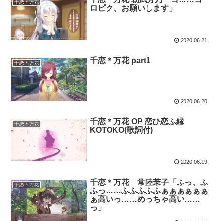
千恋＊万花
ロピク、お願いします」
2020.06.21
千恋＊万花 part1
千恋＊万花
2020.06.20
千恋＊万花 OP 恋ひ恋ふ縁
千恋＊万花
KOTOKO(歌詞付)
2020.06.19
千恋＊万花 常陸茉子「ふっ、ふ
千恋＊万花
ふっ……ふふふふふぁぁぁぁぁぁ
ぁ高いっ……めっちゃ高い……
っ」