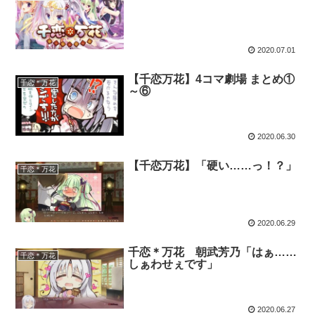
2020.07.01
【千恋万花】4コマ劇場 まとめ①
千恋＊万花
～⑥
2020.06.30
【千恋万花】「硬い……っ！？」
千恋＊万花
2020.06.29
千恋＊万花 朝武芳乃「はぁ……
千恋＊万花
しぁわせぇです」
2020.06.27