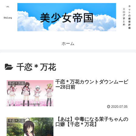
ホーム
千恋＊万花
千恋＊万花カウントダウンムービ
千恋＊万花
ー28日前
2020.07.05
【あは】中毒になる茉子ちゃんの
千恋＊万花
口癖【千恋＊万花】