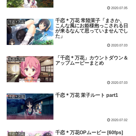
2020.07.05
千恋＊万花 常陸茉子「まさか、
千恋＊万花
こんな風にお姫様抱っこされる日
が来るなんて思っていませんでし
た」
2020.07.03
「千恋＊万花」カウントダウン＆
千恋＊万花
アップムービーまとめ
2020.07.03
千恋＊万花 茉子ルート part1
千恋＊万花
2020.07.02
千恋＊万花OPムービー [60fps]
千恋＊万花