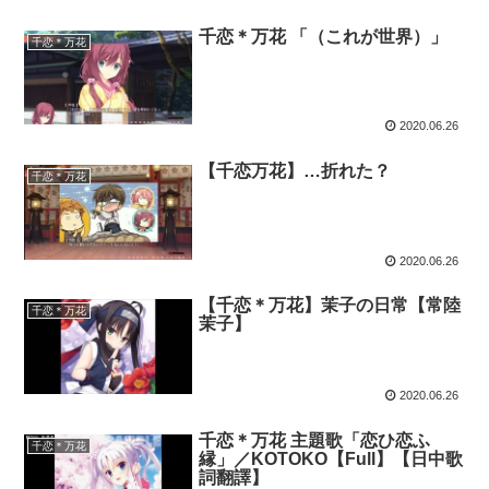
千恋＊万花 「（これが世界）」
千恋＊万花
2020.06.26
【千恋万花】…折れた？
千恋＊万花
2020.06.26
【千恋＊万花】茉子の日常【常陸
千恋＊万花
茉子】
2020.06.26
千恋＊万花 主題歌「恋ひ恋ふ
千恋＊万花
縁」／KOTOKO【Full】【日中歌
詞翻譯】