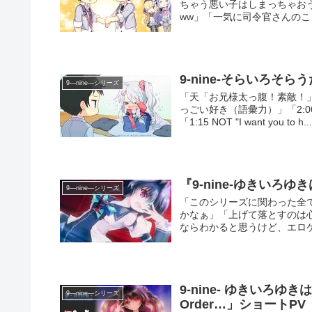
ちゃう悪い子はしまっちゃおうね
ww」「一気に司令官さんのこと
9-nine-そらいろそらうたそら
9―nine―シリーズ
「天「お兄様太っ腹！素敵！」
っごい好き（語彙力）」「2:06
「1:15 NOT "I want you to h..
『9-nine-ゆきいろ
9―nine―シリーズ
「このシリーズに関わった全
かなぁ」「上げて落とすのは
ならわかると思うけど、エロゲ
9-nine- ゆきいろ
9―nine―シリーズ
Order…」ショートPV