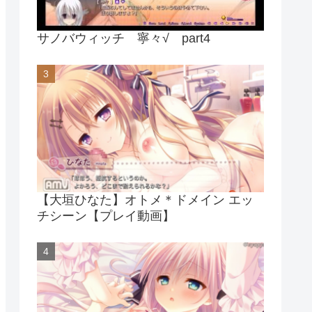
サノバウィッチ 寧々√ part4
【大垣ひなた】オトメ＊ドメイン エッ
チシーン【プレイ動画】