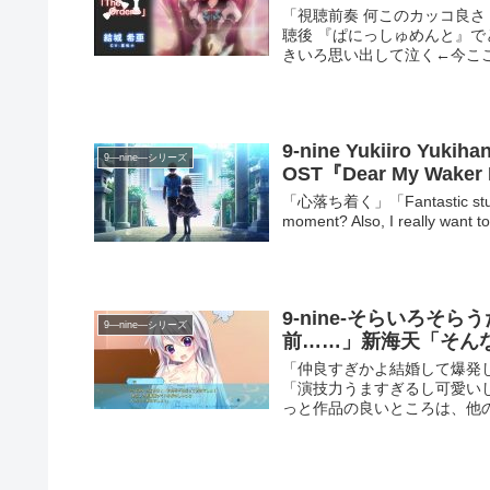
「視聴前奏 何このカッコ良さ
聴後 『ぱにっしゅめんと』で
きいろ思い出して泣く←今ここ
9-nine Yukiiro Yu
9―nine―シリーズ
OST『Dear My Waker P
「心落ち着く」「Fantastic stuff. In
moment? Also, I really want to
9-nine-そらいろそ
9―nine―シリーズ
前……」新海天「そん
「仲良すぎかよ結婚して爆発
「演技力うますぎるし可愛い
っと作品の良いところは、他の