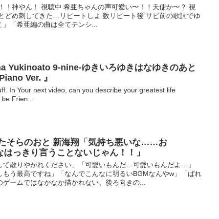
！！神やん！ 視聴中 希亜ちゃんの声可愛い〜！！天使か〜？ 視
とどめ刺してきた…リピートしよ 数リピート後 サビ前の歌詞でゆ
」「希亜編の曲は全てテンシ...
kihana Yukinoato 9-nine-ゆきいろゆきはなゆきのあと
iano Ver. 』
 Your next video, can you describe your greatest life
 be Frien...
らうたそらのおと 新海翔「気持ち悪いな……お
なはっきり言うことないじゃん！！」
して散りやがれください」「可愛いもんだ…可愛いもんだよ…」
しもう最高ですね」「なんでこんなに明るいBGMなんやw」「ぱれ
ゲームではなかなか描かれない、後ろ向きの...