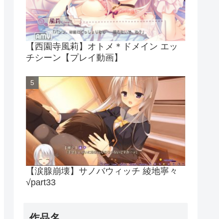
【西園寺風莉】オトメ＊ドメイン エッ
チシーン【プレイ動画】
【涙腺崩壊】サノバウィッチ 綾地寧々
√part33
作品名