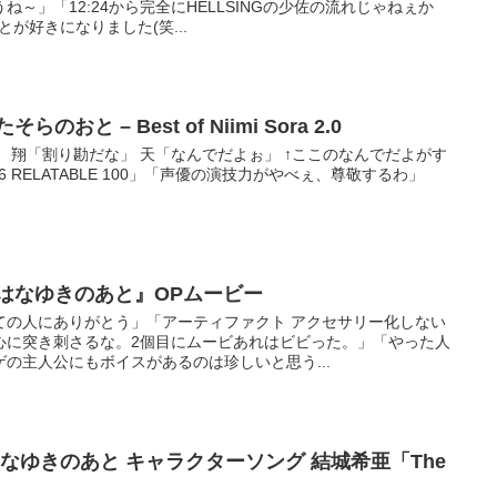
～」「12:24から完全にHELLSINGの少佐の流れじゃねぇか
が好きになりました(笑...
のおと – Best of Niimi Sora 2.0
 翔「割り勘だな」 天「なんでだよぉ」 ↑ここのなんでだよがす
 RELATABLE 100」「声優の演技力がやべぇ、尊敬するわ」
.
ゆきはなゆきのあと』OPムービー
ての人にありがとう」「アーティファクト アクセサリー化しない
心に突き刺さるな。2個目にムービあれはビビった。」「やった人
の主人公にもボイスがあるのは珍しいと思う...
ゆきはなゆきのあと キャラクターソング 結城希亜「The