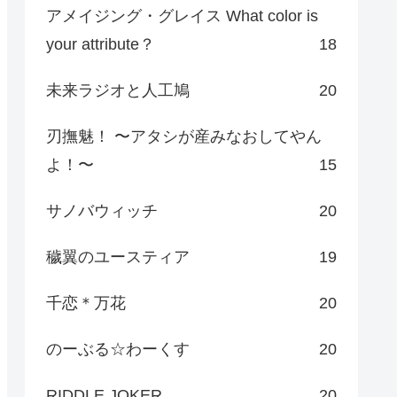
アメイジング・グレイス What color is
your attribute？
18
未来ラジオと人工鳩
20
刃撫魅！ 〜アタシが産みなおしてやん
よ！〜
15
サノバウィッチ
20
穢翼のユースティア
19
千恋＊万花
20
のーぶる☆わーくす
20
RIDDLE JOKER
20