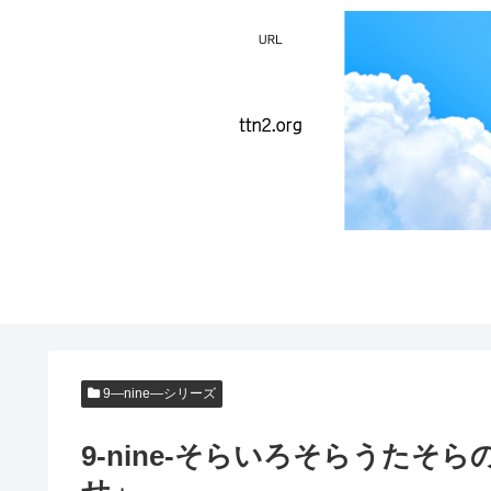
9―nine―シリーズ
9-nine-そらいろそらうたそ