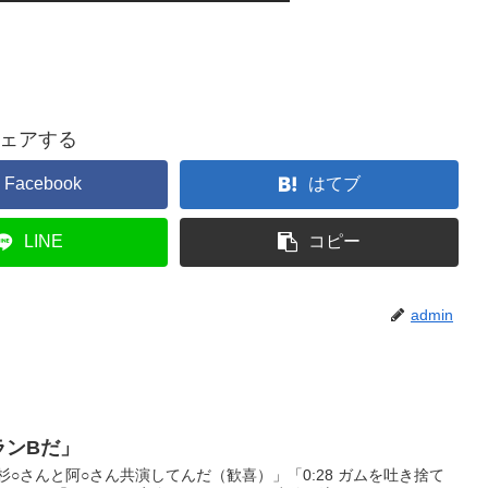
ェアする
Facebook
はてブ
LINE
コピー
admin
プランBだ」
杉○さんと阿○さん共演してんだ（歓喜）」「0:28 ガムを吐き捨て