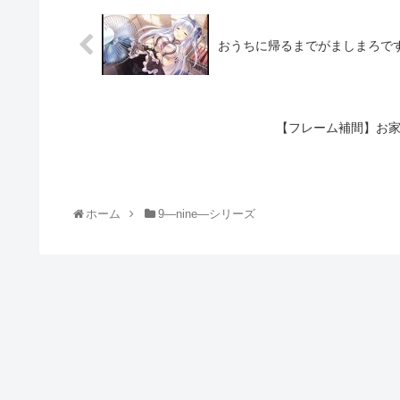
おうちに帰るまでがましまろです
【フレーム補間】お家に
ホーム
9―nine―シリーズ