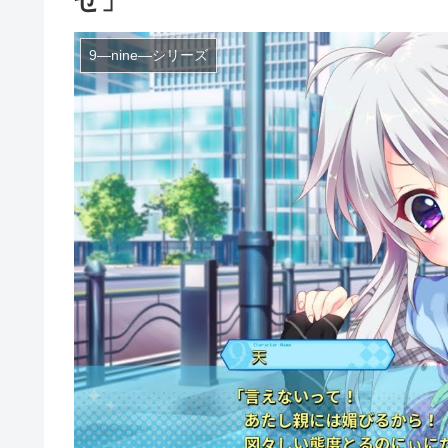
せ」
9―nine―シリーズ