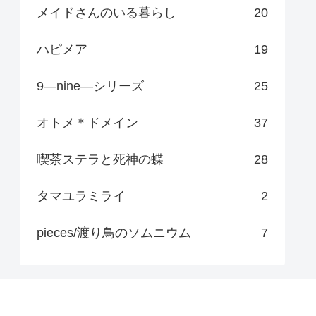
メイドさんのいる暮らし
20
ハピメア
19
9―nine―シリーズ
25
オトメ＊ドメイン
37
喫茶ステラと死神の蝶
28
タマユラミライ
2
pieces/渡り鳥のソムニウム
7