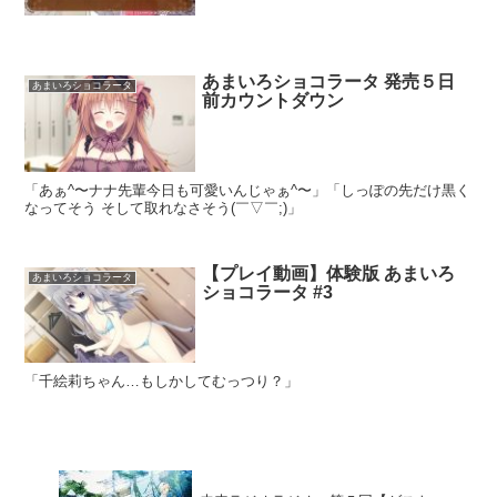
あまいろショコラータ 発売５日
あまいろショコラータ
前カウントダウン
「あぁ^〜ナナ先輩今日も可愛いんじゃぁ^〜」「しっぽの先だけ黒く
なってそう そして取れなさそう(￣▽￣;)」
【プレイ動画】体験版 あまいろ
あまいろショコラータ
ショコラータ #3
「千絵莉ちゃん…もしかしてむっつり？」