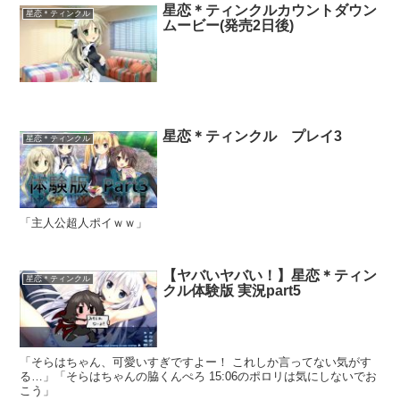
星恋＊ティンクルカウントダウン
星恋＊ティンクル
ムービー(発売2日後)
星恋＊ティンクル プレイ3
星恋＊ティンクル
「主人公超人ポイｗｗ」
【ヤバいヤバい！】星恋＊ティン
星恋＊ティンクル
クル体験版 実況part5
「そらはちゃん、可愛いすぎですよー！ これしか言ってない気がす
る…」「そらはちゃんの脇くんぺろ 15:06のポロリは気にしないでお
こう」