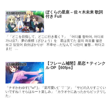
ぼくらの星座 – 佐々木未来 歌詞
星恋＊ティンクル
付き Full
「「どこを目指して、どこに行き着く？」 「어디를 향하여, 어디로
가나요?」 夢の座標（ざひょう）を 星は見てた 꿈의 좌표를 별은
보고 있었어 自分ばかりが 不幸せ…だなんて 나만이 불행... 하다고
まだ ...
【フレーム補間】星恋＊ティンク
星恋＊ティンクル
ル OP【60fps】
「ナギかわゆす( ^ω^ )」「凪可愛い( ´ ▽ ` )ﾉ」「サビの入りすごくい
いですね！そらはルート楽しみ」「カラオケにあったからビックリし
た」