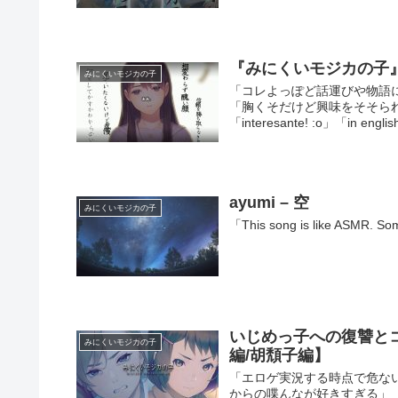
『みにくいモジカの子
みにくいモジカの子
「コレよっぽど話運びや物語
「胸くそだけど興味をそそら
「interesante! :o」「in english
ayumi – 空
みにくいモジカの子
「This song is like ASMR. Som
いじめっ子への復讐と
みにくいモジカの子
編/胡頽子編】
「エロゲ実況する時点で危ない
からの喋んなが好きすぎる」「