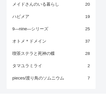
メイドさんのいる暮らし
20
ハピメア
19
9―nine―シリーズ
25
オトメ＊ドメイン
37
喫茶ステラと死神の蝶
28
タマユラミライ
2
pieces/渡り鳥のソムニウム
7