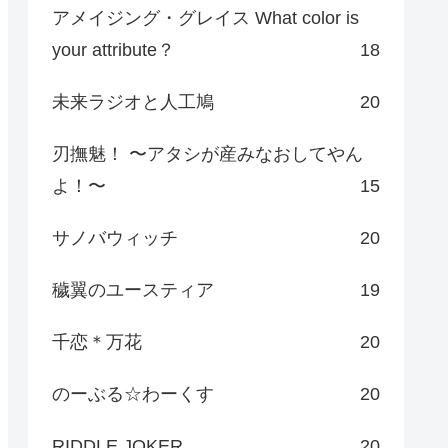
アメイジング・グレイス What color is
your attribute？
18
未来ラジオと人工鳩
20
刃撫魅！ 〜アタシが産みなおしてやん
よ！〜
15
サノバウィッチ
20
穢翼のユースティア
19
千恋＊万花
20
のーぶる☆わーくす
20
RIDDLE JOKER
20