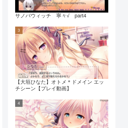
サノバウィッチ 寧々√ part4
【大垣ひなた】オトメ＊ドメイン エッ
チシーン【プレイ動画】