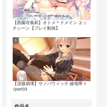
【西園寺風莉】オトメ＊ドメイン エッ
チシーン【プレイ動画】
【涙腺崩壊】サノバウィッチ 綾地寧々
√part33
作品名