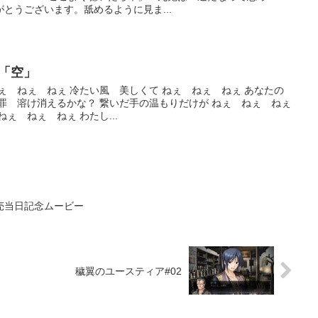
とうございます。舐めるように見ま...
「空」
ぇ ねぇ ねぇ 冷たい風 美しくて ねぇ ねぇ ねぇ あなたの
罪 溶け消えるかな？ 繋いだ手の温もりだけが ねぇ ねぇ ねぇ
ぇ ねぇ ねぇ わたし...
売当日記念ムービー
穢翼のユースティア#02