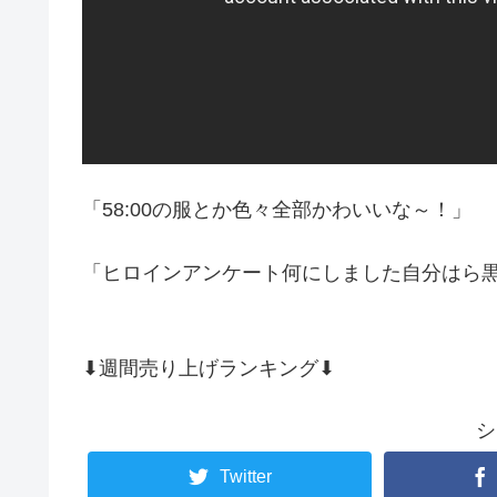
「58:00の服とか色々全部かわいいな～！」
「ヒロインアンケート何にしました自分はら
⬇週間売り上げランキング⬇
シ
Twitter