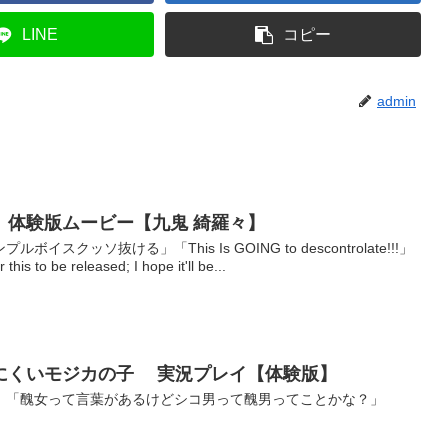
LINE
コピー
admin
』体験版ムービー【九鬼 綺羅々】
クッソ抜ける」「This Is GOING to descontrolate!!!」
to be released; I hope it'll be...
にくいモジカの子 実況プレイ【体験版】
」「醜女って言葉があるけどシコ男って醜男ってことかな？」