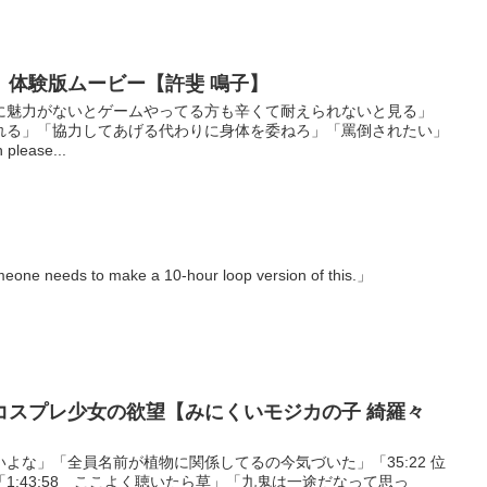
』体験版ムービー【許斐 鳴子】
に魅力がないとゲームやってる方も辛くて耐えられないと見る」
れる」「協力してあげる代わりに身体を委ねろ」「罵倒されたい」
 please...
eone needs to make a 10-hour loop version of this.」
コスプレ少女の欲望【みにくいモジカの子 綺羅々
よな」「全員名前が植物に関係してるの今気づいた」「35:22 位
1:43:58 ここよく聴いたら草」「九鬼は一途だなって思っ