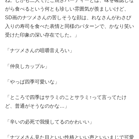
ね。しかも二人でたこ焼きパーティーとは、味を確認しな
がら食べるという何とも珍しい雰囲気が羨ましいけど、
SD画のナツメさんの苦しそうな顔は、れなさんがわさび
入りの寿司を食べた表情と同様のパターンで、かなり笑い
受けた印象の深い存在でした。」
「ナツメさんの咀嚼音えろい」
「仲良しカップル」
「やっぱ四季可愛いな」
「ところで四季はサラミのことサラミ↑って言ってたけ
ど、普通がそうなのかな…」
「辛いの必死で我慢してるのかわいい」
「ナツメさん見た目といい性格といい声といいまじで可愛