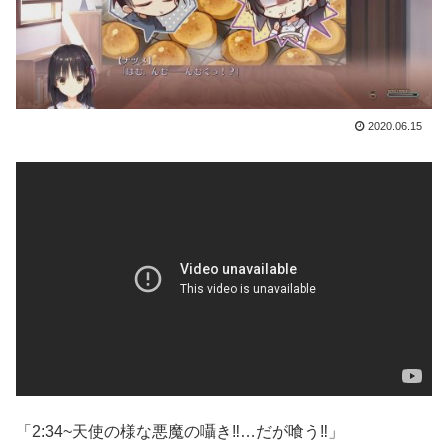
2020.06.15
「2:34~天使の様な悪魔の囁き‼︎…だが喰う‼︎」