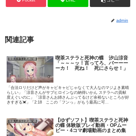
Pocket
LINE
コピー
admin
関連記事
喫茶ステラと死神の蝶 汐山涼音
喫茶ステラと死神の蝶
「～～～ッ！言ってろ、バーーー
ーカ！ 死ね！ 死にさらせ！」
「合法ロリだけど声がキャピキャピじゃなくて大人なのマジよき素晴
らしい」「涼音さんがサブヒロインなの納得いかん ステラへの貢献
度えぐいのに」「涼音さんお姉さんぶってるけど余裕ないところが好
きすぎる💓」「2:18 ここの「フンっ」がもう最高に可...
【ゆずソフト】喫茶ステラと死神
喫茶ステラと死神の蝶
の蝶 体験版プレイ動画・OPムー
ビー・4コマ劇場動画のまとめ集