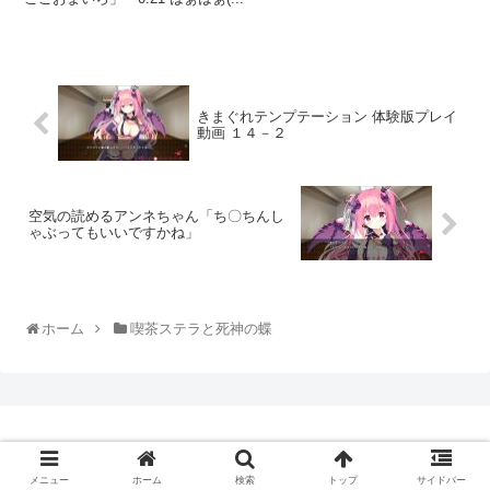
きまぐれテンプテーション 体験版プレイ
動画 １４－２
空気の読めるアンネちゃん「ち〇ちんし
ゃぶってもいいですかね」
ホーム
喫茶ステラと死神の蝶
© 2020-2026 美少女帝国.
メニュー
ホーム
検索
トップ
サイドバー