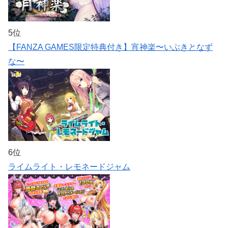
5位
【FANZA GAMES限定特典付き】宵神楽〜いぶきとなず
な〜
6位
ライムライト・レモネードジャム