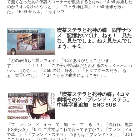
て無くなったあの伝説のコーナーが復活するとはw」「4:58 結婚した
のか？オレ以外のやつと…」「フェラ神は草」「7:50 全米が抜い
た」「6:09 サムネ」「ゆずソフ...
喫茶ステラと死神の蝶 四季ナツ
喫茶ステラと死神の蝶
メ「記憶おいてけ、ねぇ！ 見た
な。見たでしょ。ねぇ見たんでし
ょう、キミ」
「どの表情も可愛いウェイ」「4:32 ありがとうございま
す！！！！！！！！」「この子が製品版だと乱れるのか…ぐへへ…う
へへ…うひひ…」「2:58 の顔、好き。」「ドリフターズだろ。 な
ぁ、首置いてけ」「4:37 こちらの世界にようこそ!!」...
『喫茶ステラと死神の蝶』4コマ
喫茶ステラと死神の蝶
劇場その２「ブレンド・ステラ」
中/英字幕追加 ENG SUB
「ブ レ ン ド S っ て 知 っ て る ？」「流行れ、黒髪
ドS美少女」「0:21 ご注文はこれで合ってますか？」「ブレン〇ドS
で草。」「「ブレンド・ステラ」 つまりは「ブレンド・S」」「0:31
ここおまいら」「0:21 はぁはぁ(...