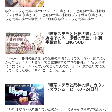
喫茶ステラと死神の蝶のOPムービー 喫茶ステラと死神の蝶の体験版
プレイ動画① 喫茶ステラと死神の蝶の体験版プレイ動画② 喫茶ステ
ラと死神の蝶の体験版プレイ動画③ 喫茶ステラと死神の蝶の...
『喫茶ステラと死神の蝶』4コマ
喫茶ステラと死神の蝶
劇場その５「涼音の部屋」中/英
字幕追加 ENG SUB
「やっべ、杉田の生き別れの兄弟の声聞くだけで笑っちゃう病気にか
かってる」「0:35 P音なしで自主規制するプロの杉田」「P音入れず
に「にじゅううぅ〜ん才｣って言ってんの笑う」「2○歳の言い方に笑
ってしまった😂」「0:20 こ こ 完 全 に...
『喫茶ステラと死神の蝶』カウン
喫茶ステラと死神の蝶
トダウンムービー60～24日前
「1:41 千咲ちゃん⁉ 生きていたのか...」「まさかイジりすぎて怒られ