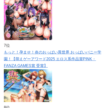
7位
もっと！孕ませ！炎のおっぱい異世界 おっぱいバニー学
園！【萌えゲーアワード2025 エロス系作品賞PINK・
FANZA GAMES賞 受賞】
8位