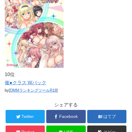
10位
催●クラス Wパック
by[
DMMランキングツールR18
]
シェアする
Twitter
Facebook
はてブ